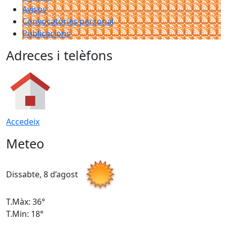
Avisos
Convocatòries personal
Publicacions
Adreces i telèfons
Accedeix
Meteo
Dissabte, 8 d’agost
D
T.Màx: 36°
T
T.Min: 18°
T