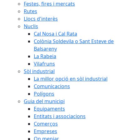
Festes, fires i mercats
Rutes
Llocs d'interès
Nuclis
Cal Nosa i Cal Rata
Colònia Soldevila o Sant Esteve de
Balsareny
La Rabeia
Vilafruns
Sòl industrial
La millor opció en sòl industrial
Comunicacions
Polígons
Guia del municipi
Equipaments
Entitats i associacions
Comerços
Empreses
On menjar