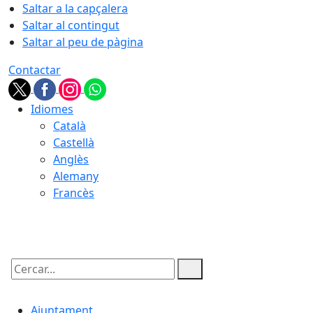
Saltar a la capçalera
Saltar al contingut
Saltar al peu de pàgina
Contactar
Idiomes
Català
Castellà
Anglès
Alemany
Francès
08.08.2026 | 04:07
Cercar:
Ajuntament