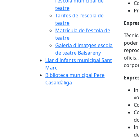
l'escola municipal de
Co
teatre
Pr
Tarifes de l'escola de
teatre
Expres
Matrícula de l'escola de
Tècnic
teatre
poder 
Galeria d'imatges escola
reprod
de teatre Balsareny
oficis
Llar d'infants municipal Sant
corpor
Marc
Biblioteca municipal Pere
Expres
Casaldàliga
In
vo
Co
Co
do
In
de