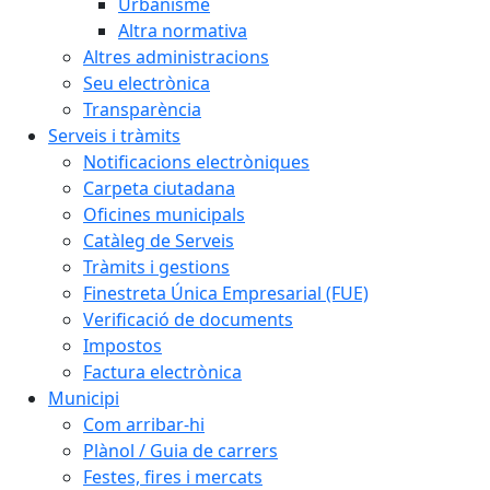
Urbanisme
Altra normativa
Altres administracions
Seu electrònica
Transparència
Serveis i tràmits
Notificacions electròniques
Carpeta ciutadana
Oficines municipals
Catàleg de Serveis
Tràmits i gestions
Finestreta Única Empresarial (FUE)
Verificació de documents
Impostos
Factura electrònica
Municipi
Com arribar-hi
Plànol / Guia de carrers
Festes, fires i mercats