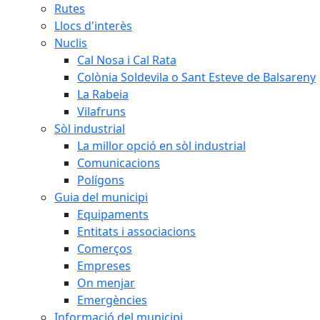
Rutes
Llocs d'interès
Nuclis
Cal Nosa i Cal Rata
Colònia Soldevila o Sant Esteve de Balsareny
La Rabeia
Vilafruns
Sòl industrial
La millor opció en sòl industrial
Comunicacions
Polígons
Guia del municipi
Equipaments
Entitats i associacions
Comerços
Empreses
On menjar
Emergències
Informació del municipi