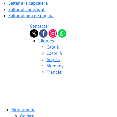
Saltar a la capçalera
Saltar al contingut
Saltar al peu de pàgina
Contactar
Idiomes
Català
Castellà
Anglès
Alemany
Francès
07.08.2026 | 03:34
Ajuntament
Govern