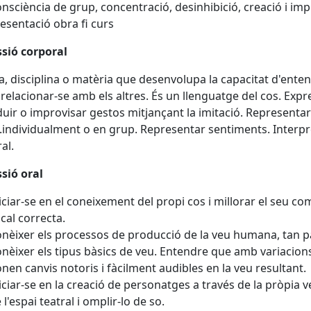
nsciència de grup, concentració, desinhibició, creació i imp
esentació obra fi curs
sió corporal
a, disciplina o matèria que desenvolupa la capacitat d'entend
relacionar-se amb els altres. És un llenguatge del cos. Exp
uir o improvisar gestos mitjançant la imitació. Representar 
...individualment o en grup. Representar sentiments. Interp
al.
sió oral
iciar-se en el coneixement del propi cos i millorar el seu c
cal correcta.
nèixer els processos de producció de la veu humana, tan 
nèixer els tipus bàsics de veu. Entendre que amb variacions 
nen canvis notoris i fàcilment audibles en la veu resultant.
iciar-se en la creació de personatges a través de la pròpia 
 l'espai teatral i omplir-lo de so.