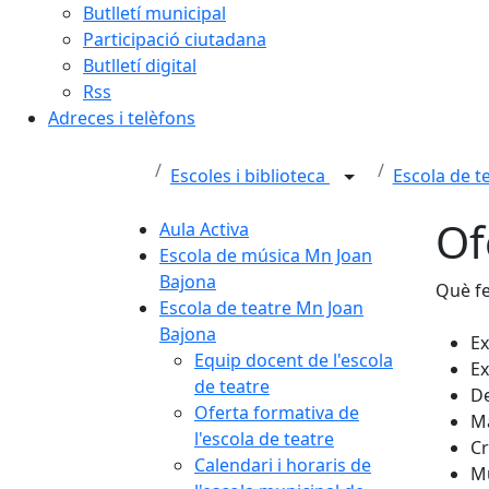
Butlletí municipal
Participació ciutadana
Butlletí digital
Rss
Adreces i telèfons
Escoles i biblioteca
Escola de t
Of
Aula Activa
Escola de música Mn Joan
Bajona
Què f
Escola de teatre Mn Joan
Bajona
Ex
Equip docent de l'escola
Ex
de teatre
De
Oferta formativa de
Ma
l'escola de teatre
Cr
Calendari i horaris de
Mú