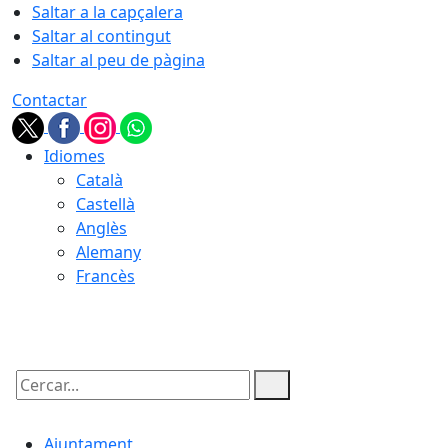
Saltar a la capçalera
Saltar al contingut
Saltar al peu de pàgina
Contactar
Idiomes
Català
Castellà
Anglès
Alemany
Francès
06.08.2026 | 23:07
Cercar:
Ajuntament