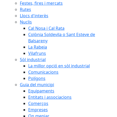
Festes, fires i mercats
Rutes
Llocs d'interès
Nuclis
Cal Nosa i Cal Rata
Colònia Soldevila o Sant Esteve de
Balsareny
La Rabeia
Vilafruns
Sòl industrial
La millor opció en sòl industrial
Comunicacions
Polígons
Guia del municipi
Equipaments
Entitats i associacions
Comerços
Empreses
On menjar