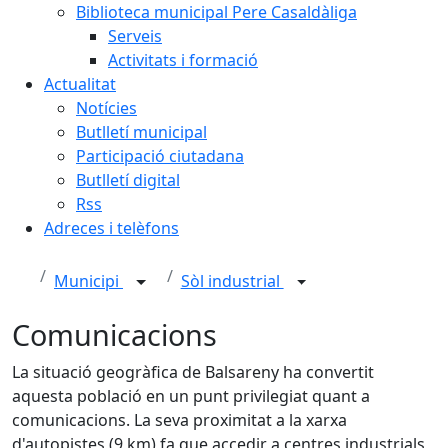
Biblioteca municipal Pere Casaldàliga
Serveis
Activitats i formació
Actualitat
Notícies
Butlletí municipal
Participació ciutadana
Butlletí digital
Rss
Adreces i telèfons
Municipi
Sòl industrial
Comunicacions
La situació geogràfica de Balsareny ha convertit
aquesta població en un punt privilegiat quant a
comunicacions. La seva proximitat a la xarxa
d'autopistes (9 km) fa que accedir a centres industrials