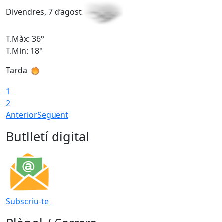
Divendres, 7 d’agost
D
T.Màx: 36°
T
T.Min: 18°
T
Tarda
T
1
2
Anterior
Següent
Butlletí digital
Subscriu-te