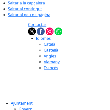
Saltar a la capçalera
Saltar al contingut
Saltar al peu de pàgina
Contactar
Idiomes
Català
Castellà
Anglès
Alemany
Francès
07.08.2026 | 07:05
Ajuntament
Govern