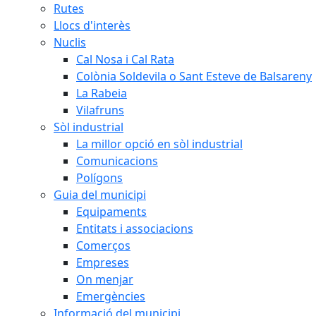
Rutes
Llocs d'interès
Nuclis
Cal Nosa i Cal Rata
Colònia Soldevila o Sant Esteve de Balsareny
La Rabeia
Vilafruns
Sòl industrial
La millor opció en sòl industrial
Comunicacions
Polígons
Guia del municipi
Equipaments
Entitats i associacions
Comerços
Empreses
On menjar
Emergències
Informació del municipi