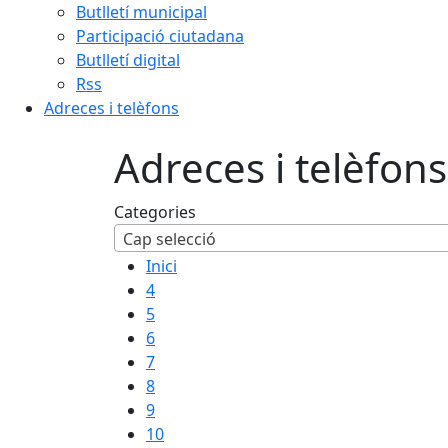
Butlletí municipal
Participació ciutadana
Butlletí digital
Rss
Adreces i telèfons
Adreces i telèfons
Categories
Cap selecció
Inici
4
5
6
7
8
9
10