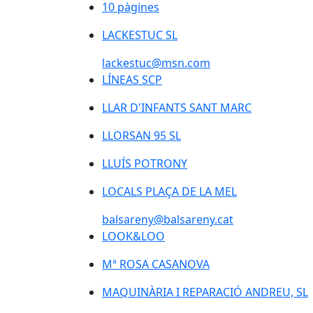
10 pàgines
LACKESTUC SL
lackestuc@msn.com
LÍNEAS SCP
LLAR D'INFANTS SANT MARC
LLAR D'INFANTS SANT MARC
LLORSAN 95 SL
LLUÍS POTRONY
LOCALS PLAÇA DE LA MEL
balsareny@balsareny.cat
LOOK&LOO
Mª ROSA CASANOVA
MAQUINÀRIA I REPARACIÓ ANDREU, SL